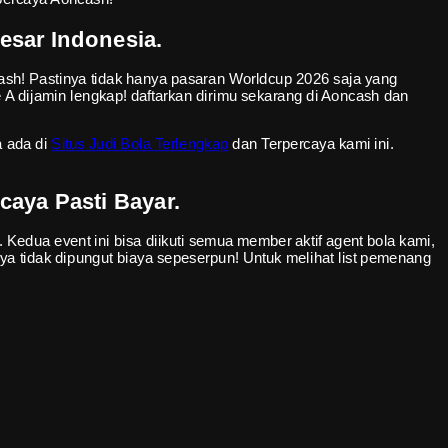
esar Indonesia.
ash! Pastinya tidak hanya pasaran Worldcup 2026 saja yang
ie A dijamin lengkap! daftarkan dirimu sekarang di Aoncash dan
a ada di
Situs Judi Bola Terlengkap
dan Terpercaya kami ini.
caya Pasti Bayar.
 Kedua event ini bisa diikuti semua member aktif agent bola kami,
a tidak dipungut biaya sepeserpun! Untuk melihat list pemenang