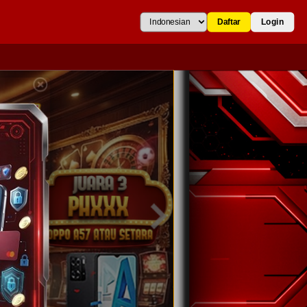
Daftar
Login