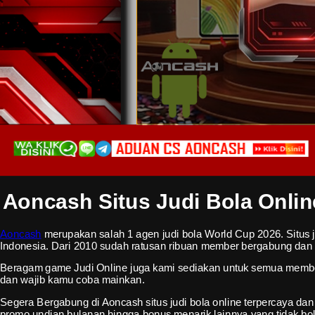
Aoncash Situs Judi Bola Onlin
Aoncash
merupakan salah 1 agen judi bola World Cup 2026. Situs jud
Indonesia. Dari 2010 sudah ratusan ribuan member bergabung dan ber
Beragam game Judi Online juga kami sediakan untuk semua membe
dan wajib kamu coba mainkan.
Segera Bergabung di Aoncash situs judi bola online terpercaya dan
promo undian bulanan hingga bonus menarik lainnya yang tidak bole